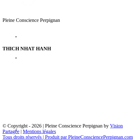
« Asseyez-vous pour le simple plaisir d’être
assis. Il n’y a aucun but à atteindre. Chaque
moment de méditation assise vous ramène à la
Pleine Conscience Perpignan
vie »
THICH NHAT HANH
« La pleine conscience, c’est être
pleinement éveillés à nos vies. C’est
percevoir l’extraordinaire vitalité de
chaque moment. Nous nous sentons plus
vivants. Nous développons aussi un accès
immédiat à nos puissantes ressources
intérieures pour la connaissance, la
transformation et le soin. »
© Copyright -
2026 | Pleine Conscience Perpignan by
Vision
Partagée
|
Mentions légales
Tous droits réservés | Produit par
PleineConsciencePerpignan.com