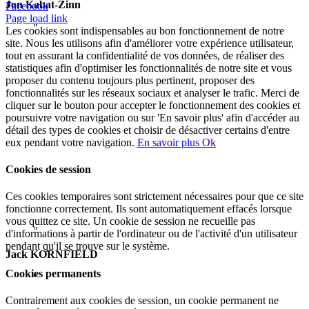
Jon Kabat-Zinn
Facebook
Page load link
Les cookies sont indispensables au bon fonctionnement de notre
site. Nous les utilisons afin d'améliorer votre expérience utilisateur,
« La pleine conscience nous entraîne à être
tout en assurant la confidentialité de vos données, de réaliser des
statistiques afin d'optimiser les fonctionnalités de notre site et vous
plus présent et plus vivant en toutes
proposer du contenu toujours plus pertinent, proposer des
circonstances et à développer ce qu’Alan
fonctionnalités sur les réseaux sociaux et analyser le trafic. Merci de
WATTS décrit comme « l’art de vivre »
cliquer sur le bouton pour accepter le fonctionnement des cookies et
poursuivre votre navigation ou sur 'En savoir plus' afin d'accéder au
L’art de vivre n’est ni dérive indifférente, ni
détail des types de cookies et choisir de désactiver certains d'entre
cramponnement terrifié au passé. Il consiste à
eux pendant votre navigation.
En savoir plus
Ok
se montrer complètement sensible à chaque
Cookies de session
instant, à considérer chaque instant comme
tout à fait nouveau et unique, à avoir l’esprit
Ces cookies temporaires sont strictement nécessaires pour que ce site
ouvert et entièrement réceptif. »
fonctionne correctement. Ils sont automatiquement effacés lorsque
vous quittez ce site. Un cookie de session ne recueille pas
d'informations à partir de l'ordinateur ou de l'activité d'un utilisateur
pendant qu'il se trouve sur le système.
Jack KORNFIELD
Cookies permanents
Contrairement aux cookies de session, un cookie permanent ne
Écartez le voile de la non-conscience afin