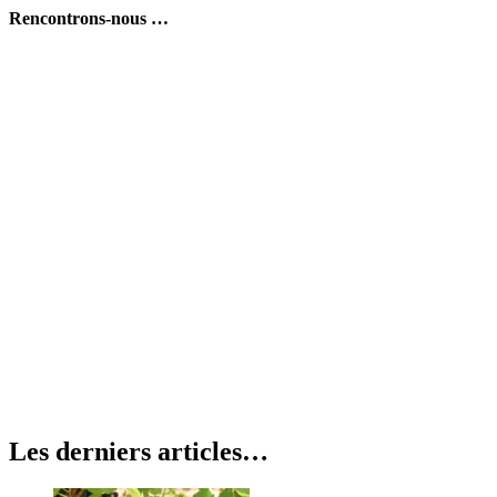
Rencontrons-nous …
L’EDITO
Pleine conscience
Perpignan
Nos modes et nos rythmes de vie sont, pour beaucoup d’entre nous,
source de stress au quotidien.
Dans des environnements personnels et professionnels parfois
inadaptés à ce que nous sommes au plus profond de nous-même, il
semble essentiel de penser autrement…
EN LIRE PLUS…
Les derniers articles…